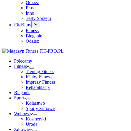
Odzież
Prasa
Inne
Testy Sprzętu
Fit-Filmy
Fitness
Bieganie
Odzież
Polecamy
Fitness
Trening Fitness
Kluby Fitness
Imprezy Fitness
Rehabilitacja
Bieganie
Sport
Kolarstwo
Sporty Zimowe
Wellness
Kosmetyki
Uroda
Zdrowie