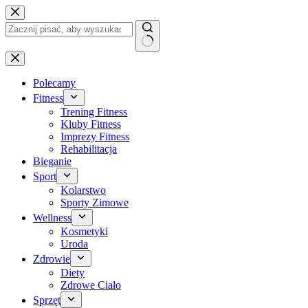
Przejdź
do
treści
Brak
wyników
Polecamy
Fitness
Trening Fitness
Kluby Fitness
Imprezy Fitness
Rehabilitacja
Bieganie
Sport
Kolarstwo
Sporty Zimowe
Wellness
Kosmetyki
Uroda
Zdrowie
Diety
Zdrowe Ciało
Sprzęt