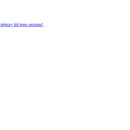
mężczyzn to największy hit tego sezonu!
ortowców