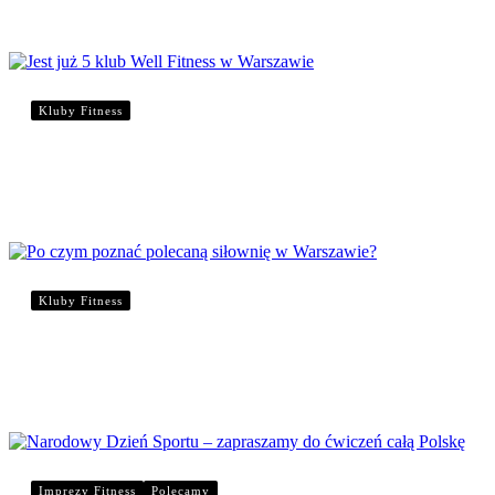
Kluby Fitness
Jest już 5 klub Well Fitness w Warszawie
Kluby Fitness
Po czym poznać polecaną siłownię w Warszawie
Imprezy Fitness
Polecamy