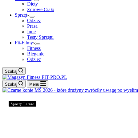
Diety
Zdrowe Ciało
Sprzęt
Odzież
Prasa
Inne
Testy Sprzętu
Fit-Filmy
Fitness
Bieganie
Odzież
Szukaj
Szukaj
Menu
Sporty Letnie
Czarne konie MŚ 2026 – które drużyny zwróciły