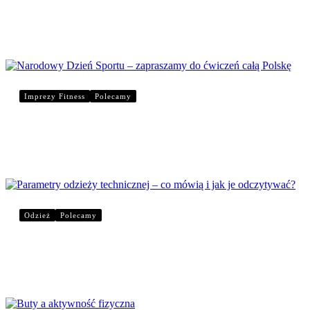
Bieganie – jak rozpocząć tę aktywność z głową?
Imprezy Fitness
Polecamy
Narodowy Dzień Sportu – zapraszamy do ćwiczeń
Odzież
Polecamy
Parametry odzieży technicznej – co mówią i jak 