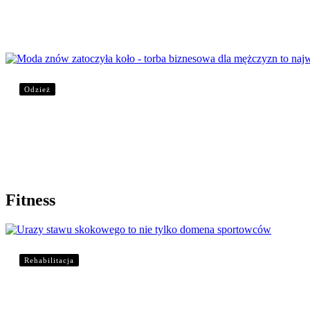
Jak przygotować się do ćwiczeń po zimie?
Odzież
Moda znów zatoczyła koło – torba biznesowa dla 
Fitness
Rehabilitacja
Urazy stawu skokowego to nie tylko domena sp