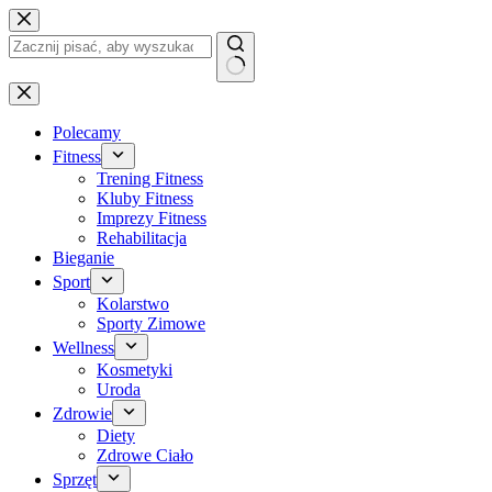
Przejdź
do
treści
Brak
wyników
Polecamy
Fitness
Trening Fitness
Kluby Fitness
Imprezy Fitness
Rehabilitacja
Bieganie
Sport
Kolarstwo
Sporty Zimowe
Wellness
Kosmetyki
Uroda
Zdrowie
Diety
Zdrowe Ciało
Sprzęt