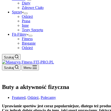
Diety
Zdrowe Ciało
Sprzęt
Odzież
Prasa
Inne
Testy Sprzętu
Fit-Filmy
Fitness
Bieganie
Odzież
Szukaj
Szukaj
Menu
Buty a aktywność fizyczna
Featured
,
Odzież
,
Polecamy
Uprawianie sportów jest coraz popularniejsze, dlatego też pro
Czy jednak dobór obuwia do tego, jaki sport uprawiamy, faktyczni