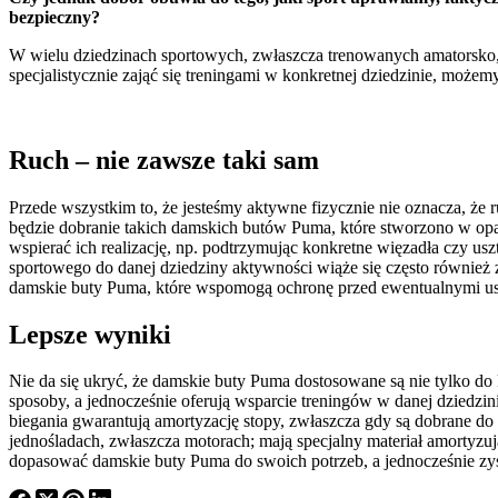
bezpieczny?
W wielu dziedzinach sportowych, zwłaszcza trenowanych amatorsko,
specjalistycznie zająć się treningami w konkretnej dziedzinie, mo
Ruch – nie zawsze taki sam
Przede wszystkim to, że jesteśmy aktywne fizycznie nie oznacza, że 
będzie dobranie takich damskich butów Puma, które stworzono w opa
wspierać ich realizację, np. podtrzymując konkretne więzadła czy
sportowego do danej dziedziny aktywności wiąże się często również
damskie buty Puma, które wspomogą ochronę przed ewentualnymi us
Lepsze wyniki
Nie da się ukryć, że damskie buty Puma dostosowane są nie tylko do
sposoby, a jednocześnie oferują wsparcie treningów w danej dziedzin
biegania gwarantują amortyzację stopy, zwłaszcza gdy są dobrane do p
jednośladach, zwłaszcza motorach; mają specjalny materiał amortyz
dopasować damskie buty Puma do swoich potrzeb, a jednocześnie zys