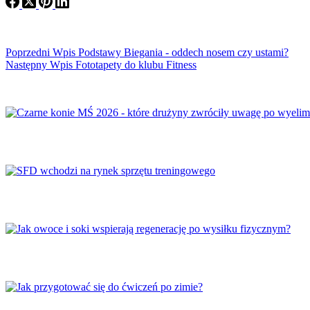
Poprzedni
Wpis
Podstawy Biegania - oddech nosem czy ustami?
Następny
Wpis
Fototapety do klubu Fitness
Czarne konie MŚ 2026 – które drużyny zwróciły
SFD wchodzi na rynek sprzętu treningowego
Jak owoce i soki wspierają regenerację po wysił