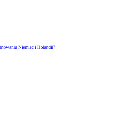
 uwagę po wyeliminowaniu Niemiec i Holandii?
ku fizycznym?