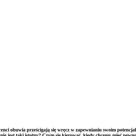
ducenci obuwia prześcigają się wręcz w zapewnianiu swoim potenc
e jest taki istotny? Czym się kierować, kiedy chcemy mieć pewność