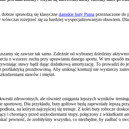
 dobrze sprawdzą się klasyczne
damskie buty Puma
przeznaczone do p
żemy wówczas rozejrzeć się za bardziej wyspecjalizowanym obuwiem. D
ruszamy się zawsze tak samo. Zależnie od wybranej dziedziny aktywnośc
rciu o wzorzec ruchu przy uprawianiu danego sportu. W ten sposób mo
 usztywniając stawy bądź dając dodatkową amortyzację. To prowadzi d
 z profilaktyką prozdrowotną. Aby uniknąć kontuzji nie wystarczy zai
zkodzeniami stawów i mięśni.
 kwestii zdrowotnych, ale również osiągania lepszych wyników trening
ie sportowej. Dla przykładu, buty golfowe będą zapewniały lepszą prz
odłoża, na którym najczęściej się trenuje. Z kolei buty robocze dosko
ujący i chroniący przed uszkodzeniami stopy, połączony z wkładkami 
kać pewność, że zrobiłyśmy wszystko, co niezbędne, by zadbać o swo