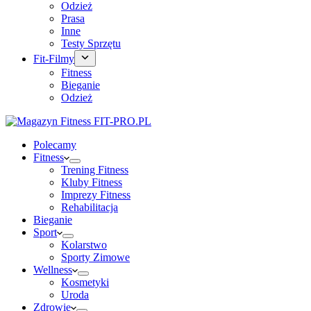
Odzież
Prasa
Inne
Testy Sprzętu
Fit-Filmy
Fitness
Bieganie
Odzież
Polecamy
Fitness
Trening Fitness
Kluby Fitness
Imprezy Fitness
Rehabilitacja
Bieganie
Sport
Kolarstwo
Sporty Zimowe
Wellness
Kosmetyki
Uroda
Zdrowie