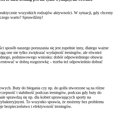
raktycznie wszystkich rodzajów aktywności. W sytuacji, gdy chcemy
laczego warto? Sprawdźmy!
i sposób naszego poruszania się jest zupełnie inny, dlatego ważne
gą one nie tylko zwiększać wydajność treningów, ale również
o jednego, podstawowego wniosku: dobór odpowiedniego obuwia
nwestować w dobrą rozgrzewkę – trzeba też odpowiednio dobrać
owych. Buty do biegania czy np. do golfa stworzone są na różne
yczepność i stabilność podczas treningów, podczas gdy buty do
nale sprawdzą się np. dla kobiet uprawiających sporty na
antybakteryjnymi. To wszystko sprawia, że możemy bez problemu
je bezpieczeństwo i efektywność treningów.