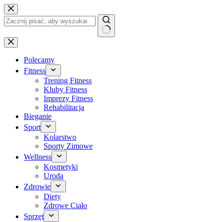
Przejdź
do
treści
Brak
wyników
Polecamy
Fitness
Trening Fitness
Kluby Fitness
Imprezy Fitness
Rehabilitacja
Bieganie
Sport
Kolarstwo
Sporty Zimowe
Wellness
Kosmetyki
Uroda
Zdrowie
Diety
Zdrowe Ciało
Sprzęt