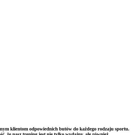
jalnym klientom odpowiednich butów do każdego rodzaju sportu.
, że nasz trening jest nie tylko wydajny, ale również