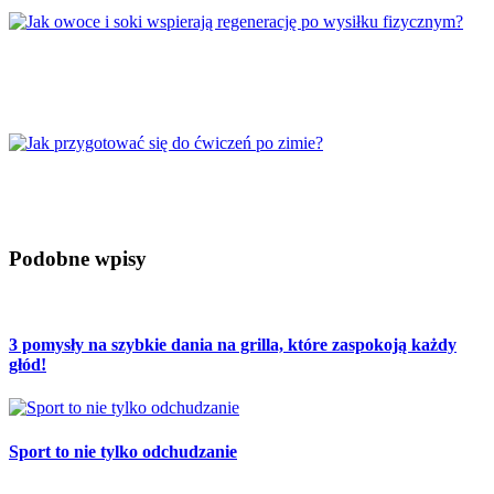
Jak owoce i soki wspierają regenerację po
wysiłku fizycznym?
Jak przygotować się do ćwiczeń po zimie?
Podobne wpisy
3 pomysły na szybkie dania na grilla, które zaspokoją każdy
głód!
Sport to nie tylko odchudzanie