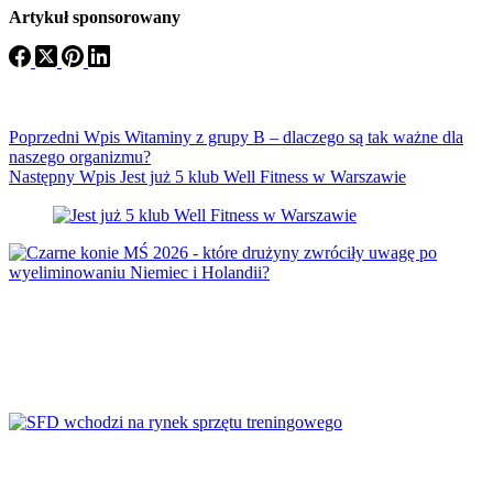
Artykuł sponsorowany
Poprzedni
Wpis
Witaminy z grupy B – dlaczego są tak ważne dla
naszego organizmu?
Następny
Wpis
Jest już 5 klub Well Fitness w Warszawie
Czarne konie MŚ 2026 – które drużyny
zwróciły uwagę po wyeliminowaniu Niemiec i
Holandii?
SFD wchodzi na rynek sprzętu treningowego