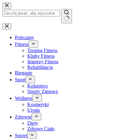
Przejdź
do
treści
Brak
wyników
Polecamy
Fitness
Trening Fitness
Kluby Fitness
Imprezy Fitness
Rehabilitacja
Bieganie
Sport
Kolarstwo
Sporty Zimowe
Wellness
Kosmetyki
Uroda
Zdrowie
Diety
Zdrowe Ciało
Sprzęt