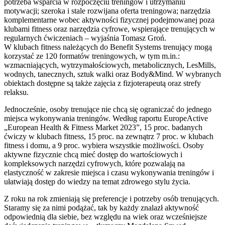
potrzeba wsparcia w rozpoczęciu treningów i utrzymaniu
motywacji; szeroka i stale rozwijana oferta treningowa; narzędzia
komplementarne wobec aktywności fizycznej podejmowanej poza
klubami fitness oraz narzędzia cyfrowe, wspierające trenujących w
regularnych ćwiczeniach – wyjaśnia Tomasz Groń.
W klubach fitness należących do Benefit Systems trenujący mogą
korzystać ze 120 formatów treningowych, w tym m.in.:
wzmacniających, wytrzymałościowych, metabolicznych, LesMills,
wodnych, tanecznych, sztuk walki oraz Body&Mind. W wybranych
obiektach dostępne są także zajęcia z fizjoterapeutą oraz strefy
relaksu.
Jednocześnie, osoby trenujące nie chcą się ograniczać do jednego
miejsca wykonywania treningów. Według raportu EuropeActive
„European Health & Fitness Market 2023”, 15 proc. badanych
ćwiczy w klubach fitness, 15 proc. na zewnątrz 7 proc. w klubach
fitness i domu, a 9 proc. wybiera wszystkie możliwości. Osoby
aktywne fizycznie chcą mieć dostęp do wartościowych i
kompleksowych narzędzi cyfrowych, które pozwalają na
elastyczność w zakresie miejsca i czasu wykonywania treningów i
ułatwiają dostęp do wiedzy na temat zdrowego stylu życia.
Z roku na rok zmieniają się preferencje i potrzeby osób trenujących.
Staramy się za nimi podążać, tak by każdy znalazł aktywność
odpowiednią dla siebie, bez względu na wiek oraz wcześniejsze