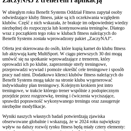
W ubiegłym roku Benefit Systems Oddział Fitness zapytał osoby
odwiedzające kluby fitness, jakie są ich oczekiwania względem
klubów. Część z nich wskazała, że brakuje im odpowiedniej wiedzy
niezbędnej do rozpoczęcia lub kontynuowania treningów. Dlatego
wraz z początkiem tego roku w klubach fitness należących do
Benefit Systems została wprowadzony pakiet „ZaczyNAJ”.
Oferta jest skierowana do osób, które kupią karnet do klubu fitness
lub aktywują kartę MultiSport. W ciągu pierwszych 30 dni mogą
umówić się na spotkanie wprowadzające z trenerem, który
oprowadzi ich po klubie, zaprezentuje strefy treningowe,
przeprowadzi wywiad i pomoże określić cele treningowe i sposób
pracy nad nimi. Dodatkowo klienci klubów fitness należących do
Benefit Systems mogą także na stronie klubu wygenerować
indywidualny plan treningowy. Kolejnym krokiem jest intro
treningowe, w trakcie którego trener wspólnie z podopiecznym
przejdzie przez rozgrzewkę, trening i ćwiczenia wyciszające,
sprawdzi poprawność wykonywanego treningu oraz zasugeruje
niezbędne modyfikacje.
Wyniki naszych własnych badań potwierdzają zjawiska
obserwowane globalnie i wskazują, że w 2024 roku największy
wpływ na dalszy rozwój rynku fitness będą miały cztery elementy: