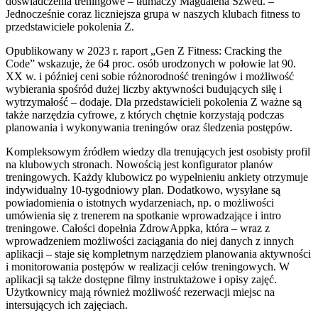
doświadczenia treningowe – tłumaczy Magdalena Szwed. –
Jednocześnie coraz liczniejsza grupa w naszych klubach fitness to
przedstawiciele pokolenia Z.
Opublikowany w 2023 r. raport „Gen Z Fitness: Cracking the
Code” wskazuje, że 64 proc. osób urodzonych w połowie lat 90.
XX w. i później ceni sobie różnorodność treningów i możliwość
wybierania spośród dużej liczby aktywności budujących siłę i
wytrzymałość – dodaje. Dla przedstawicieli pokolenia Z ważne są
także narzędzia cyfrowe, z których chętnie korzystają podczas
planowania i wykonywania treningów oraz śledzenia postępów.
Kompleksowym źródłem wiedzy dla trenujących jest osobisty profil
na klubowych stronach. Nowością jest konfigurator planów
treningowych. Każdy klubowicz po wypełnieniu ankiety otrzymuje
indywidualny 10-tygodniowy plan. Dodatkowo, wysyłane są
powiadomienia o istotnych wydarzeniach, np. o możliwości
umówienia się z trenerem na spotkanie wprowadzające i intro
treningowe. Całości dopełnia ZdrowAppka, która – wraz z
wprowadzeniem możliwości zaciągania do niej danych z innych
aplikacji – staje się kompletnym narzędziem planowania aktywności
i monitorowania postępów w realizacji celów treningowych. W
aplikacji są także dostępne filmy instruktażowe i opisy zajęć.
Użytkownicy mają również możliwość rezerwacji miejsc na
intersujących ich zajęciach.