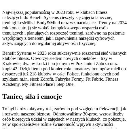
Największą popularnością w 2023 roku w klubach fitness
należących do Benefit Systems cieszyły się zajęcia taneczne,
treningi LesMills i Body&Mind oraz wzmacniające. Trendy na 2024
rok koncentrują się wokół kompleksowego wsparcia osób
trenujących i planujących rozpocząć treningi, zarówno na poziomie
współpracy z trenerem, jak i zapewnienia narzędzi cyfrowych
aktywizujących do regularnej aktywności fizycznej.
Benefit Systems w 2023 roku sukcesywnie rozszerzał sieć własnych
klubów fitness. Otworzył siedem nowych obiektów – trzy w
Krakowie, dwa w Łodzi i po jednym w Poznaniu i Zabrzu oraz
kupił 42. Dzięki temu pod koniec roku amatorzy treningów mieli do
dyspozycji już 218 klubów w całej Polsce, funkcjonujących pod
szyldami m.in. sieci: Zdrofit, Fabryka Formy, Fit Fabric, Fitness
Academy, My Fitness Place i Step One.
Taniec, siła i emocje
To był bardzo aktywny rok, zarówno pod względem frekwencji, jak
i rozwoju naszego biznesu. Odnotowaliśmy 30-proc. wzrost liczby
osób biorących udział w zajęciach w naszych klubach, co pokazuje,
że w społeczeństwie rośnie świadomość wpływu aktywności