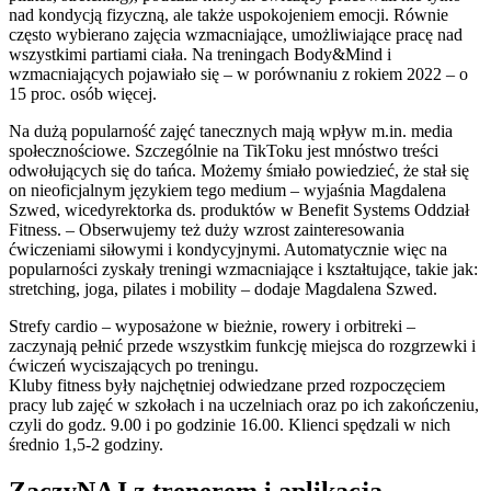
nad kondycją fizyczną, ale także uspokojeniem emocji. Równie
często wybierano zajęcia wzmacniające, umożliwiające pracę nad
wszystkimi partiami ciała. Na treningach Body&Mind i
wzmacniających pojawiało się – w porównaniu z rokiem 2022 – o
15 proc. osób więcej.
Na dużą popularność zajęć tanecznych mają wpływ m.in. media
społecznościowe. Szczególnie na TikToku jest mnóstwo treści
odwołujących się do tańca. Możemy śmiało powiedzieć, że stał się
on nieoficjalnym językiem tego medium – wyjaśnia Magdalena
Szwed, wicedyrektorka ds. produktów w Benefit Systems Oddział
Fitness. – Obserwujemy też duży wzrost zainteresowania
ćwiczeniami siłowymi i kondycyjnymi. Automatycznie więc na
popularności zyskały treningi wzmacniające i kształtujące, takie jak:
stretching, joga, pilates i mobility – dodaje Magdalena Szwed.
Strefy cardio – wyposażone w bieżnie, rowery i orbitreki –
zaczynają pełnić przede wszystkim funkcję miejsca do rozgrzewki i
ćwiczeń wyciszających po treningu.
Kluby fitness były najchętniej odwiedzane przed rozpoczęciem
pracy lub zajęć w szkołach i na uczelniach oraz po ich zakończeniu,
czyli do godz. 9.00 i po godzinie 16.00. Klienci spędzali w nich
średnio 1,5-2 godziny.
ZaczyNAJ z trenerem i aplikacją