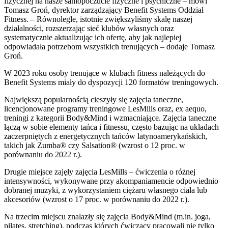
fizycznej na nasze samopoczucie fizyczne i psychiczne – mówi
Tomasz Groń, dyrektor zarządzający Benefit Systems Oddział
Fitness. – Równolegle, istotnie zwiększyliśmy skalę naszej
działalności, rozszerzając sieć klubów własnych oraz
systematycznie aktualizując ich ofertę, aby jak najlepiej
odpowiadała potrzebom wszystkich trenujących – dodaje Tomasz
Groń.
W 2023 roku osoby trenujące w klubach fitness należących do
Benefit Systems miały do dyspozycji 120 formatów treningowych.
Największą popularnością cieszyły się zajęcia taneczne,
licencjonowane programy treningowe LesMills oraz, ex aequo,
treningi z kategorii Body&Mind i wzmacniające. Zajęcia taneczne
łączą w sobie elementy tańca i fitnessu, często bazując na układach
zaczerpniętych z energetycznych tańców latynoamerykańskich,
takich jak Zumba® czy Salsation® (wzrost o 12 proc. w
porównaniu do 2022 r.).
Drugie miejsce zajęły zajęcia LesMills – ćwiczenia o różnej
intensywności, wykonywane przy akompaniamencie odpowiednio
dobranej muzyki, z wykorzystaniem ciężaru własnego ciała lub
akcesoriów (wzrost o 17 proc. w porównaniu do 2022 r.).
Na trzecim miejscu znalazły się zajęcia Body&Mind (m.in. joga,
pilates, stretching), podczas których ćwiczący pracowali nie tylko