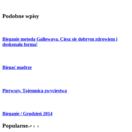
Podobne wpisy
Bieganie metodą Gallowaya. Ciesz się dobrym zdrowiem i
doskonałą formą!
Biegać mądrze
Pierwszy. Tajemnica zwycięstwa
Bieganie / Grudzień 2014
Popularne