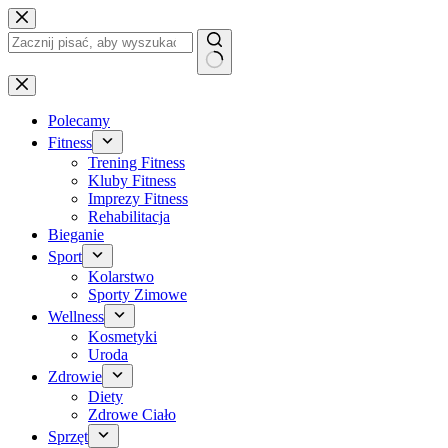
Przejdź
do
treści
Brak
wyników
Polecamy
Fitness
Trening Fitness
Kluby Fitness
Imprezy Fitness
Rehabilitacja
Bieganie
Sport
Kolarstwo
Sporty Zimowe
Wellness
Kosmetyki
Uroda
Zdrowie
Diety
Zdrowe Ciało
Sprzęt