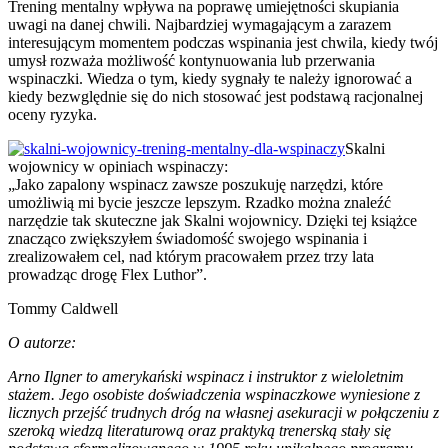
Trening mentalny wpływa na poprawę umiejętności skupiania
uwagi na danej chwili. Najbardziej wymagającym a zarazem
interesującym momentem podczas wspinania jest chwila, kiedy twój
umysł rozważa możliwość kontynuowania lub przerwania
wspinaczki. Wiedza o tym, kiedy sygnały te należy ignorować a
kiedy bezwględnie się do nich stosować jest podstawą racjonalnej
oceny ryzyka.
Skalni
wojownicy w opiniach wspinaczy:
„Jako zapalony wspinacz zawsze poszukuję narzędzi, które
umożliwią mi bycie jeszcze lepszym. Rzadko można znaleźć
narzędzie tak skuteczne jak Skalni wojownicy. Dzięki tej książce
znacząco zwiększyłem świadomość swojego wspinania i
zrealizowałem cel, nad którym pracowałem przez trzy lata
prowadząc drogę Flex Luthor”.
Tommy Caldwell
O autorze:
Arno Ilgner to amerykański wspinacz i instruktor z wieloletnim
stażem. Jego osobiste doświadczenia wspinaczkowe wyniesione z
licznych przejść trudnych dróg na własnej asekuracji w połączeniu z
szeroką wiedzą literaturową oraz praktyką trenerską stały się