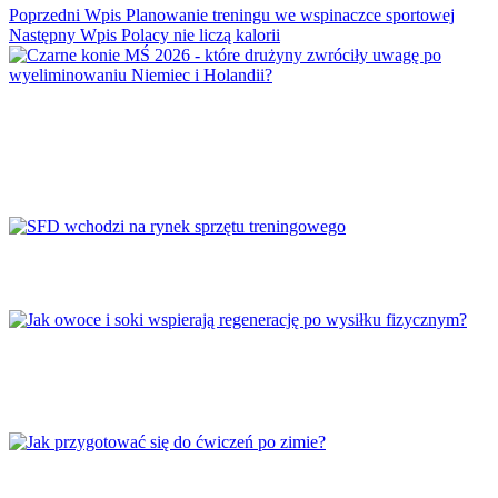
Poprzedni
Wpis
Planowanie treningu we wspinaczce sportowej
Następny
Wpis
Polacy nie liczą kalorii
Czarne konie MŚ 2026 – które drużyny
zwróciły uwagę po wyeliminowaniu Niemiec i
Holandii?
SFD wchodzi na rynek sprzętu treningowego
Jak owoce i soki wspierają regenerację po
wysiłku fizycznym?
Jak przygotować się do ćwiczeń po zimie?