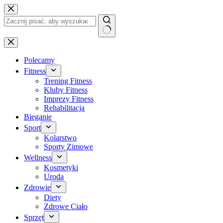
Przejdź
do
treści
Brak
wyników
Polecamy
Fitness
Trening Fitness
Kluby Fitness
Imprezy Fitness
Rehabilitacja
Bieganie
Sport
Kolarstwo
Sporty Zimowe
Wellness
Kosmetyki
Uroda
Zdrowie
Diety
Zdrowe Ciało
Sprzęt