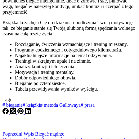
powinieneś biegać inteligentnie, dbać o zdrowie i siłę, pilnować
wagi, biegać w należytej kondycji, unikać kontuzji i czerpać z tego
przyjemność.
Książka ta zachęci Cię do działania i podtrzyma Twoją motywację
tak, że bieganie stanie się Twoją ulubioną formą spędzania wolnego
czasu na całą resztę życia!
Rozciąganie, ćwiczenia wzmacniające i trening mieszany.
Programy codziennego i cotygodniowego kilometrażu.
Najaktualniejsze informacje na temat odżywiania.
Treningi w skrajnym upale i na zimnie.
Analizy kontuzji i ich leczenia.
Motywacja i trening mentalny.
Dobór odpowiedniego obuwia.
Bieganie po czterdziestce.
Tabela przewidywania wyników wyścigu.
Tagi
#
bieganie
#
książki
#
metoda Gallowaya
#
prasa
Poprzedni
Wpis
Biegać mądrze