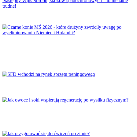
Następny
Wpis
Spróbuj skoków spadochronowych – to nie takie
trudne!
Czarne konie MŚ 2026 – które drużyny
zwróciły uwagę po wyeliminowaniu Niemiec i
Holandii?
SFD wchodzi na rynek sprzętu treningowego
Jak owoce i soki wspierają regenerację po
wysiłku fizycznym?