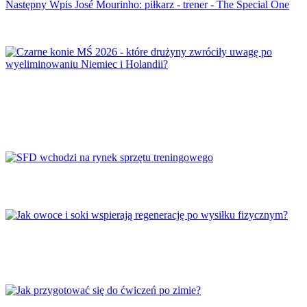
Następny
Wpis
José Mourinho: piłkarz - trener - The Special One
Czarne konie MŚ 2026 – które drużyny
zwróciły uwagę po wyeliminowaniu Niemiec i
Holandii?
SFD wchodzi na rynek sprzętu treningowego
Jak owoce i soki wspierają regenerację po
wysiłku fizycznym?