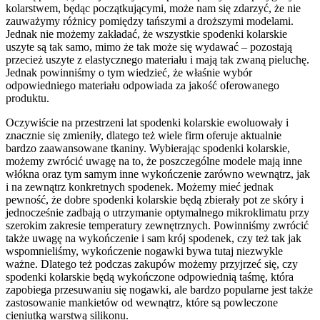
kolarstwem, będąc początkującymi, może nam się zdarzyć, że nie
zauważymy różnicy pomiędzy tańszymi a droższymi modelami.
Jednak nie możemy zakładać, że wszystkie spodenki kolarskie
uszyte są tak samo, mimo że tak może się wydawać – pozostają
przecież uszyte z elastycznego materiału i mają tak zwaną pieluchę.
Jednak powinniśmy o tym wiedzieć, że właśnie wybór
odpowiedniego materiału odpowiada za jakość oferowanego
produktu.
Oczywiście na przestrzeni lat spodenki kolarskie ewoluowały i
znacznie się zmieniły, dlatego też wiele firm oferuje aktualnie
bardzo zaawansowane tkaniny. Wybierając spodenki kolarskie,
możemy zwrócić uwagę na to, że poszczególne modele mają inne
włókna oraz tym samym inne wykończenie zarówno wewnątrz, jak
i na zewnątrz konkretnych spodenek. Możemy mieć jednak
pewność, że dobre spodenki kolarskie będą zbierały pot ze skóry i
jednocześnie zadbają o utrzymanie optymalnego mikroklimatu przy
szerokim zakresie temperatury zewnętrznych. Powinniśmy zwrócić
także uwagę na wykończenie i sam krój spodenek, czy też tak jak
wspomnieliśmy, wykończenie nogawki bywa tutaj niezwykle
ważne. Dlatego też podczas zakupów możemy przyjrzeć się, czy
spodenki kolarskie będą wykończone odpowiednią taśmę, która
zapobiega przesuwaniu się nogawki, ale bardzo popularne jest także
zastosowanie mankietów od wewnątrz, które są powleczone
cieniutką warstwą silikonu.