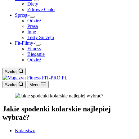
Diety
Zdrowe Ciało
Sprzęt
Odzież
Prasa
Inne
Testy Sprzętu
Fit-Filmy
Fitness
Bieganie
Odzież
Szukaj
Szukaj
Menu
Jakie spodenki kolarskie najlepiej
wybrać?
Kolarstwo