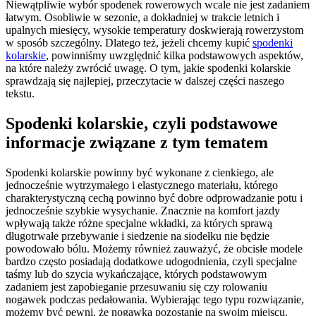
Niewątpliwie wybór spodenek rowerowych wcale nie jest zadaniem
łatwym. Osobliwie w sezonie, a dokładniej w trakcie letnich i
upalnych miesięcy, wysokie temperatury doskwierają rowerzystom
w sposób szczególny. Dlatego też, jeżeli chcemy kupić
spodenki
kolarskie
, powinniśmy uwzględnić kilka podstawowych aspektów,
na które należy zwrócić uwagę. O tym, jakie spodenki kolarskie
sprawdzają się najlepiej, przeczytacie w dalszej części naszego
tekstu.
Spodenki kolarskie, czyli podstawowe
informacje związane z tym tematem
Spodenki kolarskie powinny być wykonane z cienkiego, ale
jednocześnie wytrzymałego i elastycznego materiału, którego
charakterystyczną cechą powinno być dobre odprowadzanie potu i
jednocześnie szybkie wysychanie. Znacznie na komfort jazdy
wpływają także różne specjalne wkładki, za których sprawą
długotrwałe przebywanie i siedzenie na siodełku nie będzie
powodowało bólu. Możemy również zauważyć, że obcisłe modele
bardzo często posiadają dodatkowe udogodnienia, czyli specjalne
taśmy lub do szycia wykańczające, których podstawowym
zadaniem jest zapobieganie przesuwaniu się czy rolowaniu
nogawek podczas pedałowania. Wybierając tego typu rozwiązanie,
możemy być pewni, że nogawka pozostanie na swoim miejscu.