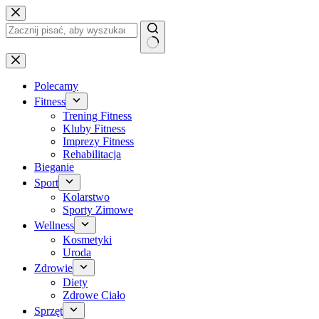
Przejdź
do
treści
Brak
wyników
Polecamy
Fitness
Trening Fitness
Kluby Fitness
Imprezy Fitness
Rehabilitacja
Bieganie
Sport
Kolarstwo
Sporty Zimowe
Wellness
Kosmetyki
Uroda
Zdrowie
Diety
Zdrowe Ciało
Sprzęt