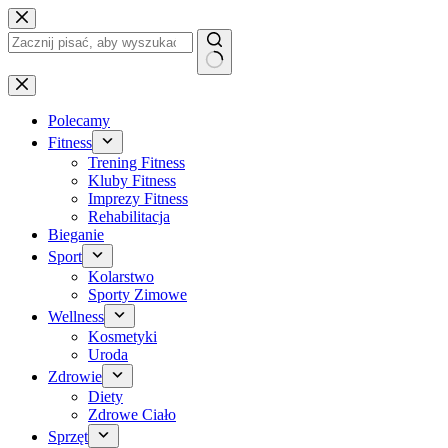
Przejdź
do
treści
Brak
wyników
Polecamy
Fitness
Trening Fitness
Kluby Fitness
Imprezy Fitness
Rehabilitacja
Bieganie
Sport
Kolarstwo
Sporty Zimowe
Wellness
Kosmetyki
Uroda
Zdrowie
Diety
Zdrowe Ciało
Sprzęt