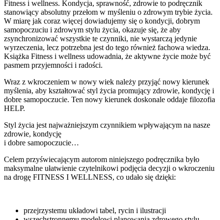
Fitness i wellness. Kondycja, sprawność, zdrowie to podręcznik
stanowiący absolutny przełom w myśleniu o zdrowym trybie życia.
W miarę jak coraz więcej dowiadujemy się o kondycji, dobrym
samopoczuciu i zdrowym stylu życia, okazuje się, że aby
zsynchronizować wszystkie te czynniki, nie wystarczą jedynie
wyrzeczenia, lecz potrzebna jest do tego również fachowa wiedza.
Książka Fitness i wellness udowadnia, że aktywne życie może być
pasmem przyjemności i radości.
Wraz z wkroczeniem w nowy wiek należy przyjąć nowy kierunek
myślenia, aby kształtować styl życia promujący zdrowie, kondycję i
dobre samopoczucie. Ten nowy kierunek doskonale oddaje filozofia
HELP.
Styl życia jest najważniejszym czynnikiem wpływającym na nasze
zdrowie, kondycję
i dobre samopoczucie…
Celem przyświecającym autorom niniejszego podręcznika było
maksymalne ułatwienie czytelnikowi podjęcia decyzji o wkroczeniu
na drogę FITNESS I WELLNESS, co udało się dzięki:
przejrzystemu układowi tabel, rycin i ilustracji
wszechstronnemu modelowi planowania zdrowego stylu