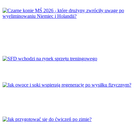
Czarne konie MŚ 2026 – które drużyny
zwróciły uwagę po wyeliminowaniu Niemiec i
Holandii?
SFD wchodzi na rynek sprzętu treningowego
Jak owoce i soki wspierają regenerację po
wysiłku fizycznym?
Jak przygotować się do ćwiczeń po zimie?