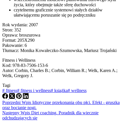
życia, którу obejmuje także sferę duchowości
czytelnemu graficznie systemowi stałych działów
ułatwiającemu poruszanie się po podręczniku
Rok wydania: 2007
Stron: 352
Oprawa: broszurowa
Format: 205X290
Pakowanie: 6
Tłumacz: Monika Kowaleczko-Szumowska, Mariusz Trojański
Fitness i Welliness
Kod: 978-83-7506-153-6
Autor: Corbin, Charles B.; Corbin, William R.; Welk, Karen A.;
Welk, Gregory J.
Tagi
#
fitness
#
fitness i wellness
#
książka
#
wellness
Poprzedni
Wpis
Idiotyczne przekonania obu płci. Efekt - gruszka
oraz bocianie nogi.
Następny
Wpis
Diet coaching. Poradnik dla wiecznie
odchudzających się