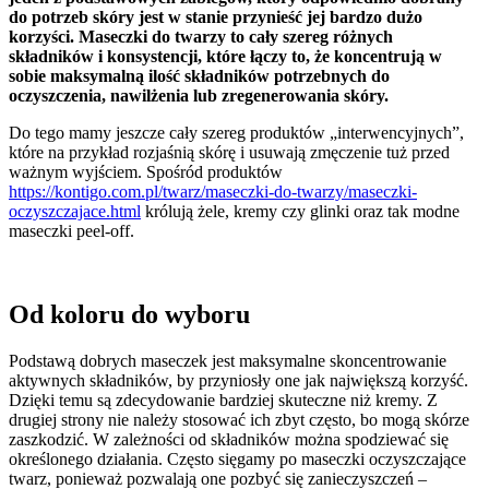
do potrzeb skóry jest w stanie przynieść jej bardzo dużo
korzyści. Maseczki do twarzy to cały szereg różnych
składników i konsystencji, które łączy to, że koncentrują w
sobie maksymalną ilość składników potrzebnych do
oczyszczenia, nawilżenia lub zregenerowania skóry.
Do tego mamy jeszcze cały szereg produktów „interwencyjnych”,
które na przykład rozjaśnią skórę i usuwają zmęczenie tuż przed
ważnym wyjściem. Spośród produktów
https://kontigo.com.pl/twarz/maseczki-do-twarzy/maseczki-
oczyszczajace.html
królują żele, kremy czy glinki oraz tak modne
maseczki peel-off.
Od koloru do wyboru
Podstawą dobrych maseczek jest maksymalne skoncentrowanie
aktywnych składników, by przyniosły one jak największą korzyść.
Dzięki temu są zdecydowanie bardziej skuteczne niż kremy. Z
drugiej strony nie należy stosować ich zbyt często, bo mogą skórze
zaszkodzić. W zależności od składników można spodziewać się
określonego działania. Często sięgamy po maseczki oczyszczające
twarz, ponieważ pozwalają one pozbyć się zanieczyszczeń –