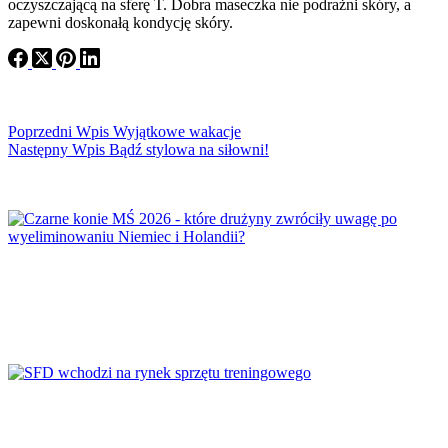
oczyszczającą na sferę T. Dobra maseczka nie podrażni skóry, a
zapewni doskonałą kondycję skóry.
Poprzedni
Wpis
Wyjątkowe wakacje
Następny
Wpis
Bądź stylowa na siłowni!
Czarne konie MŚ 2026 – które drużyny
zwróciły uwagę po wyeliminowaniu Niemiec i
Holandii?
SFD wchodzi na rynek sprzętu treningowego