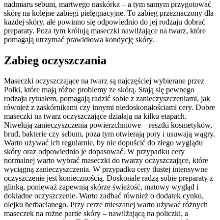
nadmiaru sebum, martwego naskórka – a tym samym przygotować
skórę na kolejne zabiegi pielęgnacyjne. To zabieg przeznaczony dla
każdej skóry, ale powinno się odpowiednio do jej rodzaju dobrać
preparaty. Poza tym królują maseczki nawilżające na twarz, które
pomagają utrzymać prawidłowa kondycję skóry.
Zabieg oczyszczania
Maseczki oczyszczające na twarz są najczęściej wybierane przez
Polki, które mają różne problemy ze skórą. Stają się pewnego
rodzaju rytuałem, pomagają radzić sobie z zanieczyszczeniami, jak
również z zaskórnikami czy innymi niedoskonałościami cery. Dobre
maseczki na twarz oczyszczające działają na kilku etapach.
Niwelują zanieczyszczenia powierzchniowe – resztki kosmetyków,
brud, bakterie czy sebum, poza tym otwierają pory i usuwają wągry.
Warto używać ich regularnie, by nie dopuścić do złego wyglądu
skóry oraz odpowiednio je dopasować. W przypadku cery
normalnej warto wybrać maseczki do twarzy oczyszczające, które
wyciągną zanieczyszczenia. W przypadku cery tłustej intensywne
oczyszczenie jest koniecznością. Doskonale radzą sobie preparaty z
glinką, ponieważ zapewnią skórze świeżość, matowy wygląd i
dokładne oczyszczenie. Warto zadbać również o dodatek cynku,
olejku herbacianego. Przy cerze mieszanej warto używać różnych
maseczek na rożne partie skóry – nawilżającą na policzki, a