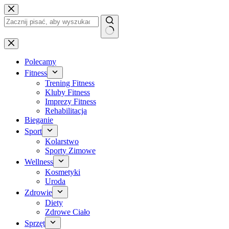
Przejdź
do
treści
Brak
wyników
Polecamy
Fitness
Trening Fitness
Kluby Fitness
Imprezy Fitness
Rehabilitacja
Bieganie
Sport
Kolarstwo
Sporty Zimowe
Wellness
Kosmetyki
Uroda
Zdrowie
Diety
Zdrowe Ciało
Sprzęt